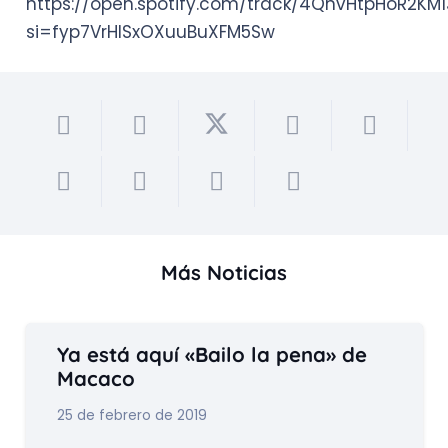
https://open.spotify.com/track/4QnvHtpHoR2K
si=fyp7VrHISxOXuuBuXFM5Sw
Más Noticias
Ya está aquí «Bailo la pena» de
Macaco
25 de febrero de 2019