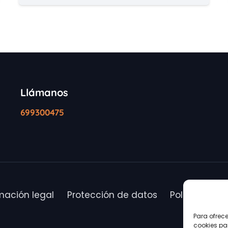
Llámanos
699300475
mación legal
Protección de datos
Política de c
Para ofrec
cookies pa