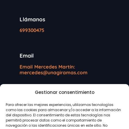
Llámanos
699300475
Email
Email Mercedes Martín:
mercedes@unagiramas.com
Gestionar consentimiento
Información legal
Para ofrecer las mejores experiencias, utilizamos tecnologías
como las cookies para almacenar y/o acceder a la información
Protección de datos
del dispositivo. El consentimiento de estas tecnologías nos
permitirá procesar datos como el comportamiento de
navegación o las identificaciones únicas en este sitio. No
Política de cookies