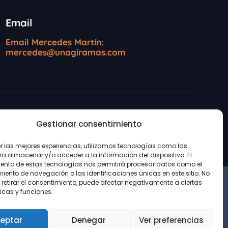
Email
Email Mercedes Martín:
mercedes@unagiramas.com
Gestionar consentimiento
ookies
er las mejores experiencias, utilizamos tecnologías como las
ra almacenar y/o acceder a la información del dispositivo. El
ento de estas tecnologías nos permitirá procesar datos como el
ento de navegación o las identificaciones únicas en este sitio. No
 retirar el consentimiento, puede afectar negativamente a ciertas
icas y funciones.
eptar
Denegar
Ver preferencias