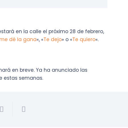
tará en la calle el próximo 28 de febrero,
 me dé la gana
«, «
Te dejo
» o «
Te quiero
«.
nará en breve. Ya ha anunciado las
de estas semanas.