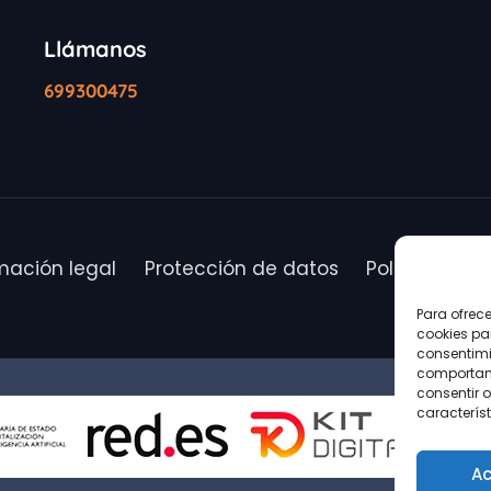
Llámanos
699300475
mación legal
Protección de datos
Política de c
Para ofrec
cookies pa
consentimi
comportami
consentir o
característ
Ac