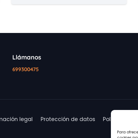
Llámanos
699300475
mación legal
Protección de datos
Política de c
Para ofrec
cookies pa